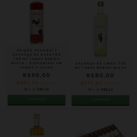
EDIÇÃO SAZONAL |
CACHAÇA DE QUENTÃO
700 ML | ARAZ BEBIDA
MISTA - DISPONÍVEL EM
CACHAÇA DE LIMÃO 700
JUNHO E JULHO
ML | ARAZ BEBIDA MISTA
R$90,00
R$80,00
R$87,30
R$77,60
COM
PIX
COM
PIX
12
X DE
R$9,26
12
X DE
R$8,23