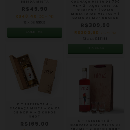
BEBIDA MISTA
CACHAÇA MISTA DE 700
ML + 2 TAÇAS CRISTAL
R$49,90
GRAPPA + 1 CAIXA
MINIATURAS MISTAS + 1
R$48,40
COM
PIX
CAIXA DE MDF GRANDE
12
X DE
R$5,13
R$309,90
R$300,60
COM
PIX
12
X DE
R$31,88
COMPRAR
KIT PRESENTE 4 -
CACHAÇA MISTA + CAIXA
DE MDF M + 2 COPOS
SHOT
KIT PRESENTE 8 -
R$165,00
GARRAFA ARAZ MISTA DE
700 ML + 2 COPOS SHOT