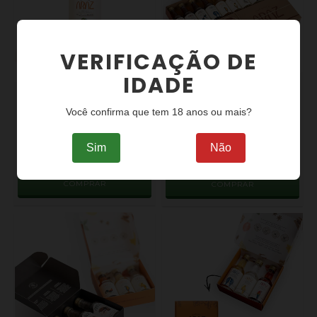
VERIFICAÇÃO DE
IDADE
CACHAÇA DE MAÇÃ E
KIT MINIATURAS BEBIDA
GENGIBRE 700 ML | ARAZ
MISTA CACHAÇA 10 UN | 50
BEBIDA MISTA
ML
Você confirma que tem 18 anos ou mais?
R$80,00
R$190,00
R$77,60
R$184,30
COM
PIX
COM
PIX
Sim
Não
12
X DE
R$8,23
12
X DE
R$19,54