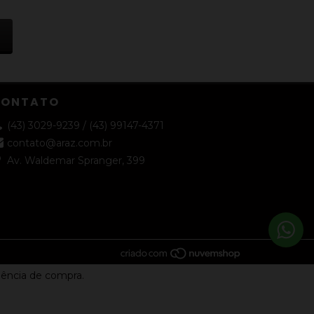
CONTATO
(43) 3029-9239 / (43) 99147-4371
contato@araz.com.br
Av. Waldemar Spranger, 399
riência de compra.