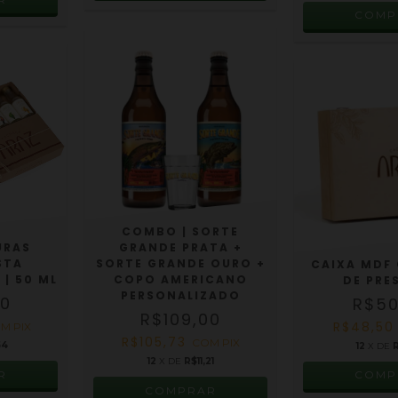
COMP
COMBO | SORTE
URAS
GRANDE PRATA +
STA
SORTE GRANDE OURO +
CAIXA MDF 
| 50 ML
COPO AMERICANO
DE PRE
PERSONALIZADO
00
R$50
R$109,00
R$48,5
OM
PIX
R$105,73
COM
PIX
54
12
X DE
R
12
X DE
R$11,21