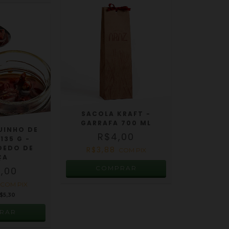
SACOLA KRAFT -
GARRAFA 700 ML
UINHO DE
R$4,00
135 G -
DEDO DE
R$3,88
COM
PIX
ÇA
,00
5
COM
PIX
$5,30