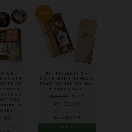
OFERTA
NTE 2 -
KIT PRESENTE 3 -
COMPLETO!
CAIXA MDF + GARRAFA
MISTA DE
TRADICIONAL 700 ML+
 2 TAÇAS
2 COPOS SHOT
RAPPA + 1
R$204,90
3
% OFF
NIATURAS
R$199,00
 CAIXA DE
RANDE
R$193,03
COM
PIX
9,90
12
X DE
R$20,47
0
COM
PIX
COMPRAR