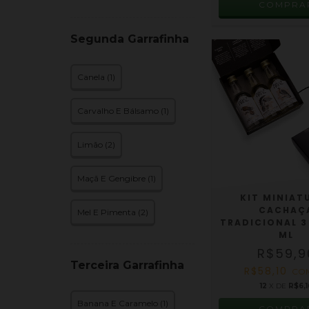
COMPRA
Segunda Garrafinha
Canela (1)
Carvalho E Bálsamo (1)
Limão (2)
Maçã E Gengibre (1)
KIT MINIAT
CACHAÇ
Mel E Pimenta (2)
TRADICIONAL 3 
ML
R$59,9
Terceira Garrafinha
R$58,10
CO
12
X DE
R$6,1
Banana E Caramelo (1)