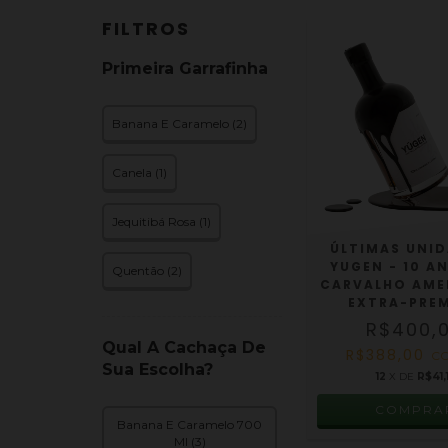
FILTROS
Primeira Garrafinha
Banana E Caramelo (2)
Canela (1)
Jequitibá Rosa (1)
ÚLTIMAS UNID
YUGEN - 10 A
Quentão (2)
CARVALHO AME
EXTRA-PRE
R$400,
Qual A Cachaça De
R$388,00
C
Sua Escolha?
12
X DE
R$41,
Banana E Caramelo 700
Ml (3)