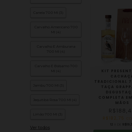
Canela 700 Ml (3)
Carvalho Americano 700
Ml (4)
Carvalho E Amburana
700 Ml (4)
Carvalho E Bálsamo 700
KIT PRESENT
Ml (4)
CACHAÇ
TRADICIONAL 7
Jambu 700 Ml (3)
TAÇA GRAPP
DEGUSTA
COMPLETA EM
Jequitibá Rosa 700 Ml (4)
MÃOS
R$188,
Limão 700 Ml (3)
R$182,75
C
12
X DE
R$19,
Ver todos