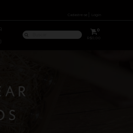
Cadastre-se
Login
R
0
R$0,00
)