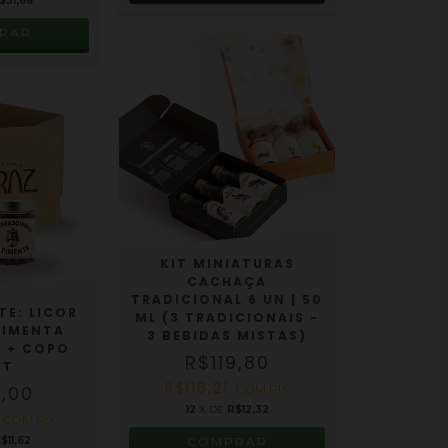
$31,88
RAR
KIT MINIATURAS
CACHAÇA
TRADICIONAL 6 UN | 50
TE: LICOR
ML (3 TRADICIONAIS -
 PIMENTA
3 BEBIDAS MISTAS)
 + COPO
R$119,80
OT
R$116,21
3,00
COM
PIX
12
X DE
R$12,32
1
COM
PIX
$11,62
COMPRAR