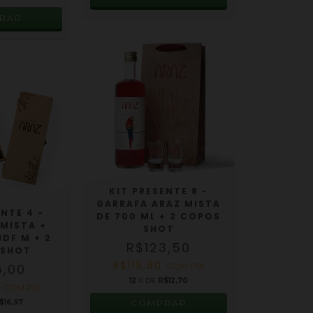
KIT PRESENTE 8 -
GARRAFA ARAZ MISTA
ENTE 4 -
DE 700 ML + 2 COPOS
MISTA +
SHOT
MDF M + 2
R$123,50
 SHOT
R$119,80
5,00
COM
PIX
12
X DE
R$12,70
5
COM
PIX
$16,97
COMPRAR