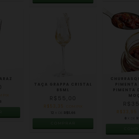
ARAZ
CHURRASQ
TAÇA GRAPPA CRISTAL
PIMENTA 
0
85ML
PIMENTA 
M
PIX
MO
R$55,00
6
R$35
R$53,35
COM
PIX
R$33,9
12
X DE
R$5,66
8
X DE
R