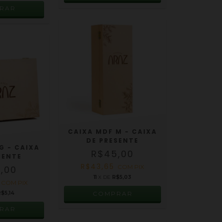
RAR
CAIXA MDF M - CAIXA
DE PRESENTE
G - CAIXA
R$45,00
SENTE
R$43,65
COM
PIX
,00
11
X DE
R$5,03
0
COM
PIX
$5,14