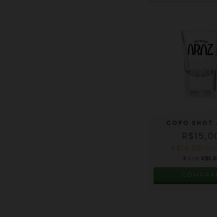
COPO SHOT 
R$15,0
R$14,55
CO
3
X DE
R$5,8