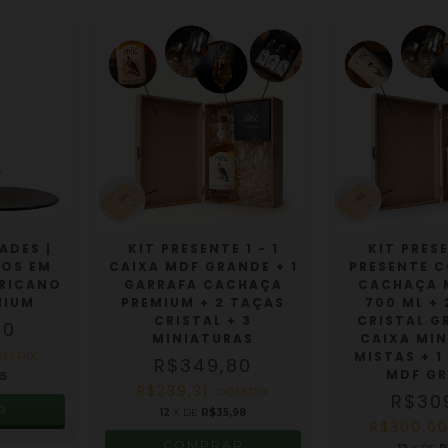
ADES |
KIT PRESENTE 1 - 1
KIT PRESE
NOS EM
CAIXA MDF GRANDE + 1
PRESENTE 
RICANO
GARRAFA CACHAÇA
CACHAÇA 
MIUM
PREMIUM + 2 TAÇAS
700 ML +
CRISTAL + 3
CRISTAL G
00
MINIATURAS
CAIXA MI
OM
PIX
MISTAS + 1
R$349,80
MDF G
15
R$339,31
COM
PIX
R$30
12
X DE
R$35,98
R$300,6
COMPRAR