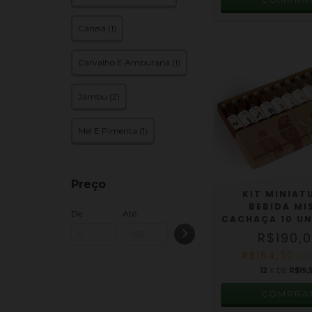
Canela (1)
Carvalho E Amburana (1)
Jambu (2)
Mel E Pimenta (1)
Preço
KIT MINIAT
BEBIDA MI
De
Até
CACHAÇA 10 UN 
R$190,
R$184,30
C
12
X DE
R$19,